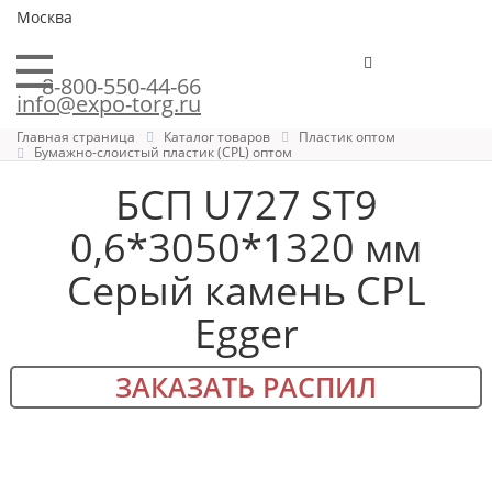
Москва
8-800-550-44-66
info@expo-torg.ru
Главная страница
Каталог товаров
Пластик оптом
Бумажно-слоистый пластик (CPL) оптом
БСП U727 ST9
0,6*3050*1320 мм
Серый камень CPL
Egger
ЗАКАЗАТЬ РАСПИЛ