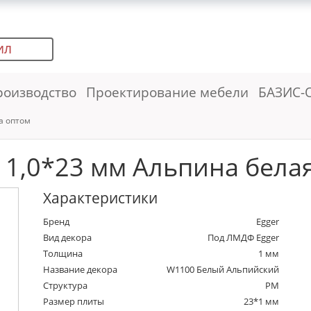
ИЛ
роизводство
Проектирование мебели
БАЗИС-
а оптом
,0*23 мм Альпина белая 
Характеристики
Бренд
Egger
Вид декора
Под ЛМДФ Egger
Толщина
1 мм
Название декора
W1100 Белый Альпийский
Структура
PM
Размер плиты
23*1 мм