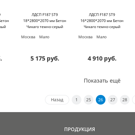
9
ЛДСП F187 ST9
ЛДСП F187 ST9
Бетон
18*2800*2070 мм Бетон
16*2800*2070 мм Бетон
рый
Чикаго темно-серый
Чикаго темно-серый
Egger
Egger
Москва
Мало
Москва
Мало
.
5 175 руб.
4 910 руб.
Показать ещё
Назад
1
25
26
27
28
ПРОДУКЦИЯ