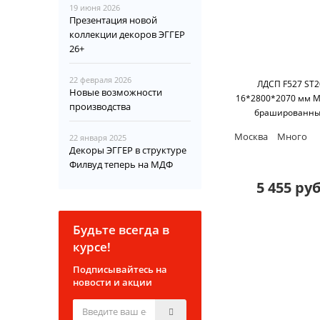
19 июня 2026
Презентация новой
коллекции декоров ЭГГЕР
26+
22 февраля 2026
ЛДСП F527 ST2
Новые возможности
16*2800*2070 мм 
производства
брашированн
золотистый Egg
Москва
Много
22 января 2025
Декоры ЭГГЕР в структуре
Филвуд теперь на МДФ
5 455 руб
Будьте всегда в
курсе!
Подписывайтесь на
новости и акции