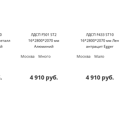
0
ЛДСП F501 ST2
ЛДСП F433 ST10
Металл
16*2800*2070 мм
16*2800*2070 мм Лен
ый
Алюминий
антрацит Egger
er
матированный Egger
Москва
Много
Москва
Мало
.
4 910 руб.
4 910 руб.