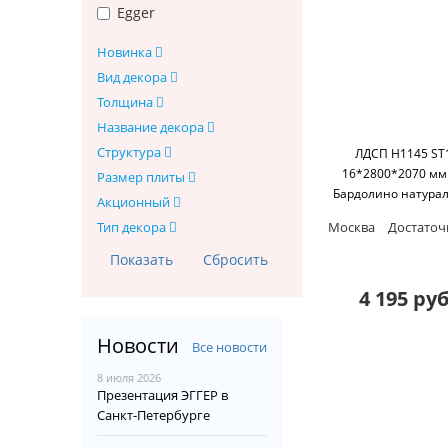
Egger
Новинка
Вид декора
Толщина
Название декора
Структура
ЛДСП H1145 ST
16*2800*2070 мм
Размер плиты
Бардолино натура
Акционный
Egger
Москва
Достаточ
Тип декора
4 195 руб
Новости
Все новости
8 июля 2026
Презентация ЭГГЕР в
Санкт-Петербурге