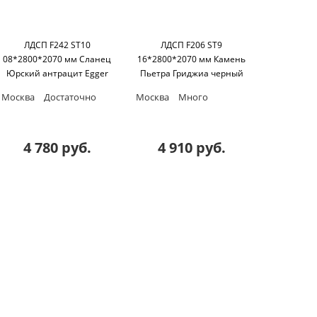
ЛДСП F242 ST10
ЛДСП F206 ST9
08*2800*2070 мм Сланец
16*2800*2070 мм Камень
Юрский антрацит Egger
Пьетра Гриджиа черный
Egger
Москва
Достаточно
Москва
Много
4 780 руб.
4 910 руб.