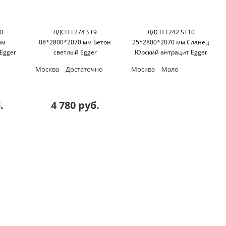
0
ЛДСП F274 ST9
ЛДСП F242 ST10
мм
08*2800*2070 мм Бетон
25*2800*2070 мм Сланец
Egger
светлый Egger
Юрский антрацит Egger
Москва
Достаточно
Москва
Мало
.
4 780 руб.