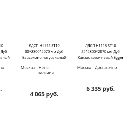
10
ЛДСП H1145 ST10
ЛДСП H1113 ST10
 Дуб
08*2800*2070 мм Дуб
25*2800*2070 мм Дуб
льный
Бардолино натуральный
Канзас коричневый Egger
Egger
но
Москва
Нет в
Москва
Достаточно
наличии
.
6 335 руб.
4 065 руб.