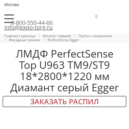
Москва
8-800-550-44-66
info@expo-torg.ru
Главная страница
Каталог товаров
Плиты с покрытием
Фасадные панели
PerfectSense Egger
ЛМДФ PerfectSense
Top U963 TM9/ST9
18*2800*1220 мм
Диамант серый Egger
ЗАКАЗАТЬ РАСПИЛ