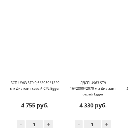
м
БСП U963 ST9 0,6*3050*1320
ЛДСП U963 ST9
)
мм Диамант серый CPL Egger
16*2800*2070 мм Диамант
серый Egger
4 755 руб.
4 330 руб.
-
+
-
+