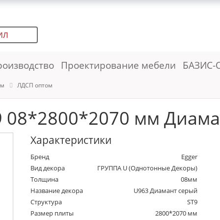
ИЛ
роизводство
Проектирование мебели
БАЗИС-
ем
ЛДСП оптом
 08*2800*2070 мм Диама
Характеристики
Бренд
Egger
Вид декора
ГРУППА U (Однотонные Декоры)
Толщина
08мм
Название декора
U963 Диамант серый
Структура
ST9
Размер плиты
2800*2070 мм