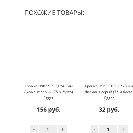
ПОХОЖИЕ ТОВАРЫ:
Кромка U963 ST9 2,0*43 мм
Кромка U963 ST9 0,8*23 м
Диамант серый (75 м бухта)
Диамант серый (75 м бухта
Egger
Egger
156 руб.
32 руб.
-
+
-
+