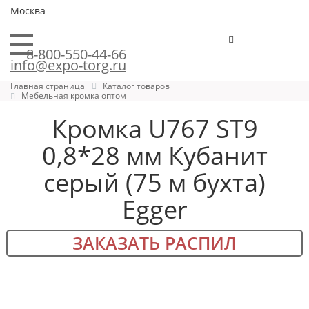
Москва
8-800-550-44-66
info@expo-torg.ru
Главная страница
Каталог товаров
Мебельная кромка оптом
Кромка U767 ST9
0,8*28 мм Кубанит
серый (75 м бухта)
Egger
ЗАКАЗАТЬ РАСПИЛ