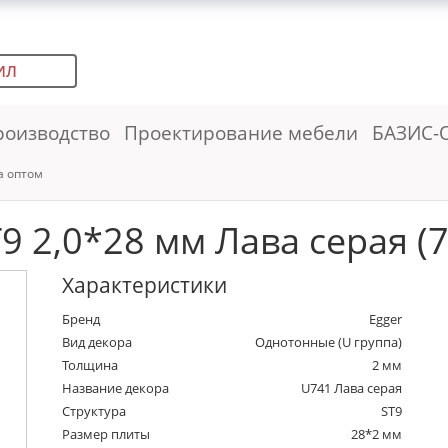
ИЛ
роизводство
Проектирование мебели
БАЗИС-
а оптом
 2,0*28 мм Лава серая (7
Характеристики
Бренд
Egger
Вид декора
Однотонные (U группа)
Толщина
2 мм
Название декора
U741 Лава серая
Структура
ST9
Размер плиты
28*2 мм