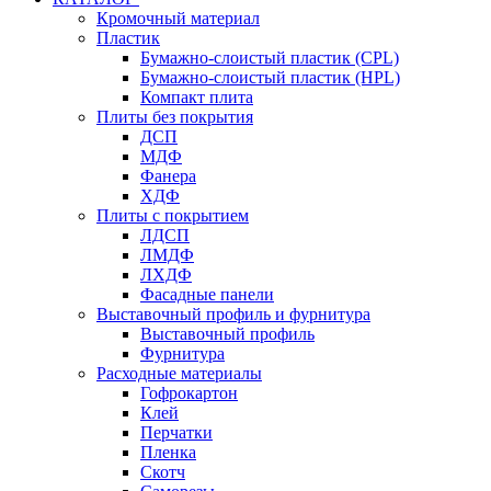
Кромочный материал
Пластик
Бумажно-слоистый пластик (CPL)
Бумажно-слоистый пластик (HPL)
Компакт плита
Плиты без покрытия
ДСП
МДФ
Фанера
ХДФ
Плиты с покрытием
ЛДСП
ЛМДФ
ЛХДФ
Фасадные панели
Выставочный профиль и фурнитура
Выставочный профиль
Фурнитура
Расходные материалы
Гофрокартон
Клей
Перчатки
Пленка
Скотч