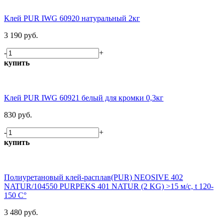
Клей PUR IWG 60920 натуральный 2кг
3 190 руб.
-
+
купить
Клей PUR IWG 60921 белый для кромки 0,3кг
830 руб.
-
+
купить
Полиуретановый клей-расплав(PUR) NEOSIVE 402
NATUR/104550 PURPEKS 401 NATUR (2 KG) >15 м/c, t 120-
150 C°
3 480 руб.