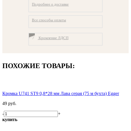
Подробнее о доставке
Все способы оплаты
Кромление ЛДСП
ПОХОЖИЕ ТОВАРЫ:
Кромка U741 ST9 0,8*28 мм Лава серая (75 м бухта) Egger
49 руб.
-
+
купить