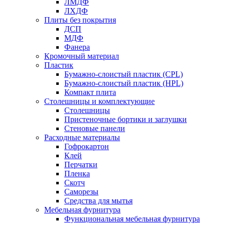
ЛМДФ
ЛХДФ
Плиты без покрытия
ДСП
МДФ
Фанера
Кромочный материал
Пластик
Бумажно-слоистый пластик (CPL)
Бумажно-слоистый пластик (HPL)
Компакт плита
Столешницы и комплектующие
Столешницы
Пристеночные бортики и заглушки
Стеновые панели
Расходные материалы
Гофрокартон
Клей
Перчатки
Пленка
Скотч
Саморезы
Средства для мытья
Мебельная фурнитура
Функциональная мебельная фурнитура