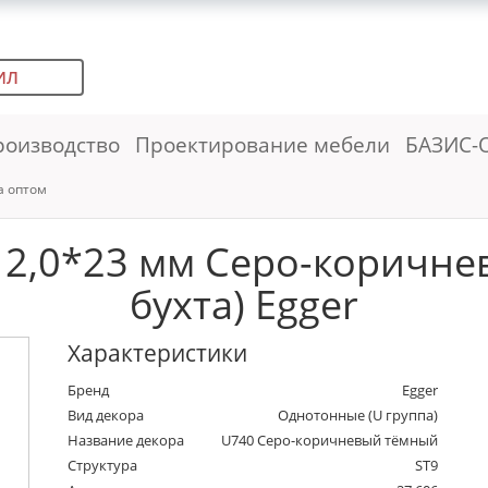
ИЛ
роизводство
Проектирование мебели
БАЗИС-
а оптом
 2,0*23 мм Cеро-коричне
бухта) Egger
Характеристики
Бренд
Egger
Вид декора
Однотонные (U группа)
Название декора
U740 Cеро-коричневый тёмный
Структура
ST9