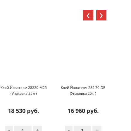
‹
›
Клей Йоватерм 28220-М25
Клей Йоватерм 282.70-DE
Клей UN
(Упаковка 25кг)
(Упаковка 25кг)
EVA Ан
2
Нейтрал
18 530 руб.
16 960 руб.
1
-
+
-
+