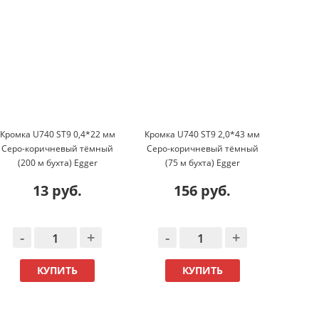
Кромка U740 ST9 0,4*22 мм
Кромка U740 ST9 2,0*43 мм
Cеро-коричневый тёмный
Cеро-коричневый тёмный
08*2
(200 м бухта) Egger
(75 м бухта) Egger
корич
13 руб.
156 руб.
-
+
-
+
-
КУПИТЬ
КУПИТЬ