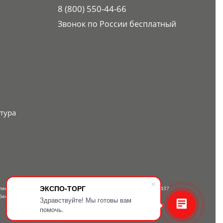
8 (800) 550-44-66
Звонок по России бесплатный
тура
ЭКСПО-ТОРГ
вляется публичной офертой, определяемой положениями Статьи 437
бесплатному телефону — 8-800-550-44-66.
Здравствуйте! Мы готовы вам
помочь.