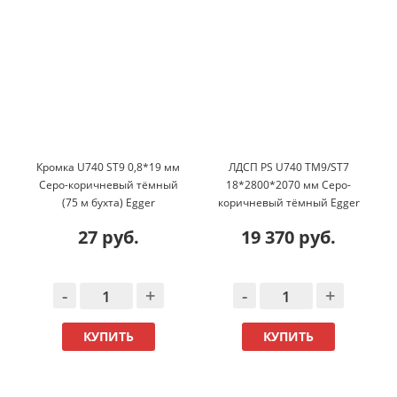
м
Кромка U740 ST9 0,8*19 мм
ЛДСП PS U740 TM9/ST7
Cеро-коричневый тёмный
18*2800*2070 мм Cеро-
(75 м бухта) Egger
коричневый тёмный Egger
27 руб.
19 370 руб.
-
+
-
+
КУПИТЬ
КУПИТЬ