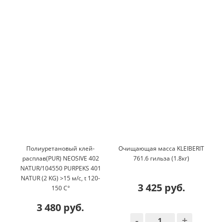
Полиуретановый клей-
Очищающая масса KLEIBERIT
расплав(PUR) NEOSIVE 402
761.6 гильза (1.8кг)
NATUR/104550 PURPEKS 401
NATUR (2 KG) >15 м/c, t 120-
3 425 руб.
150 C°
3 480 руб.
-
+