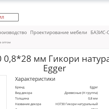
ИЛ
роизводство
Проектирование мебели
БАЗИС-
а оптом
 0,8*28 мм Гикори натура
Egger
Характеристики
Бренд
Egger
Вид декора
Древесные (Н группа)
Толщина
0,8 мм
Название декора
H3730 Гикори натуральный