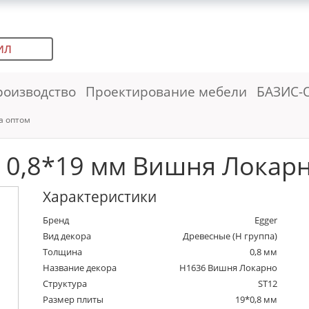
ИЛ
роизводство
Проектирование мебели
БАЗИС-
а оптом
0,8*19 мм Вишня Локарно
Характеристики
Бренд
Egger
Вид декора
Древесные (Н группа)
Толщина
0,8 мм
Название декора
H1636 Вишня Локарно
Структура
ST12
Размер плиты
19*0,8 мм