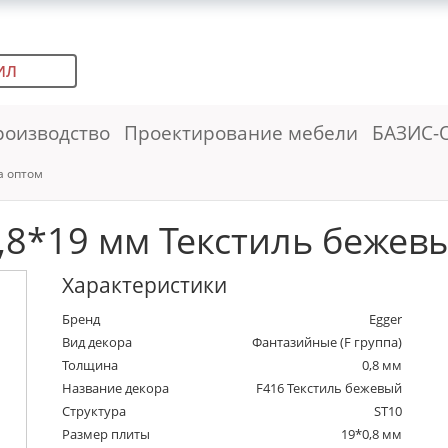
ИЛ
роизводство
Проектирование мебели
БАЗИС-
а оптом
,8*19 мм Текстиль бежевый
Характеристики
Бренд
Egger
Вид декора
Фантазийные (F группа)
Толщина
0,8 мм
Название декора
F416 Текстиль бежевый
Структура
ST10
Размер плиты
19*0,8 мм