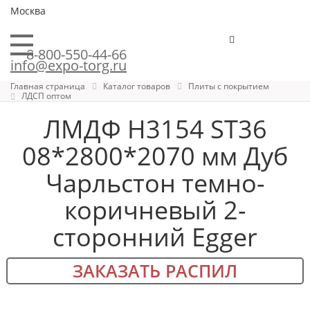
Москва
8-800-550-44-66
info@expo-torg.ru
Главная страница
Каталог товаров
Плиты с покрытием
ЛДСП оптом
ЛМДФ H3154 ST36
08*2800*2070 мм Дуб
Чарльстон темно-
коричневый 2-
сторонний Egger
ЗАКАЗАТЬ РАСПИЛ