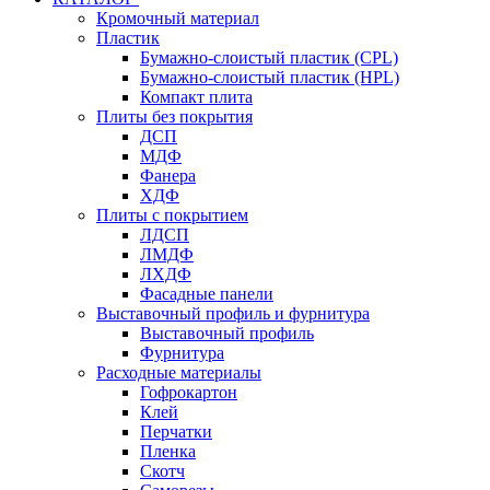
Кромочный материал
Пластик
Бумажно-слоистый пластик (CPL)
Бумажно-слоистый пластик (HPL)
Компакт плита
Плиты без покрытия
ДСП
МДФ
Фанера
ХДФ
Плиты с покрытием
ЛДСП
ЛМДФ
ЛХДФ
Фасадные панели
Выставочный профиль и фурнитура
Выставочный профиль
Фурнитура
Расходные материалы
Гофрокартон
Клей
Перчатки
Пленка
Скотч