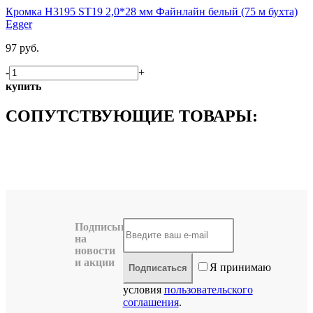
Кромка H3195 ST19 2,0*28 мм Файнлайн белый (75 м бухта)
Egger
97 руб.
-
+
купить
СОПУТСТВУЮЩИЕ ТОВАРЫ:
Подписывайтесь
на
новости
и акции
Я принимаю
Подписаться
условия
пользовательского
соглашения
.