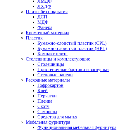
ЛМДФ
ЛХДФ
Плиты без покрытия
ДСП
МДФ
Фанера
Кромочный материал
Пластик
Бумажно-слоистый пластик (CPL)
Бумажно-слоистый пластик (HPL)
Компакт плита
Столешницы и комплектующие
Столешницы
Пристеночные бортики и заглушки
Стеновые панели
Расходные материалы
Гофрокартон
Клей
Перчатки
Пленка
Скотч
Саморезы
Средства для мытья
Мебельная фурнитура
Функциональная мебельная фурнитура