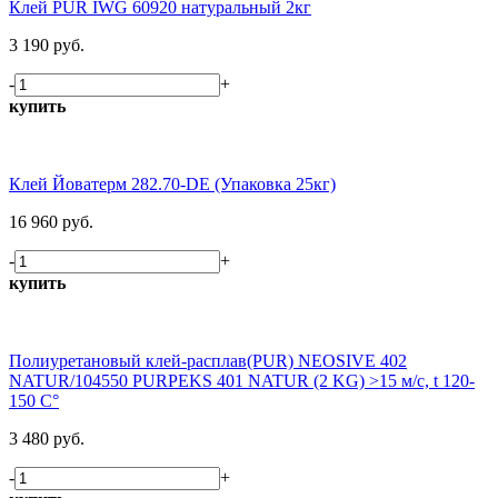
Клей PUR IWG 60920 натуральный 2кг
3 190 руб.
-
+
купить
Клей Йоватерм 282.70-DE (Упаковка 25кг)
16 960 руб.
-
+
купить
Полиуретановый клей-расплав(PUR) NEOSIVE 402
NATUR/104550 PURPEKS 401 NATUR (2 KG) >15 м/c, t 120-
150 C°
3 480 руб.
-
+