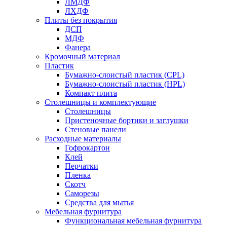
ЛМДФ
ЛХДФ
Плиты без покрытия
ДСП
МДФ
Фанера
Кромочный материал
Пластик
Бумажно-слоистый пластик (CPL)
Бумажно-слоистый пластик (HPL)
Компакт плита
Столешницы и комплектующие
Столешницы
Пристеночные бортики и заглушки
Стеновые панели
Расходные материалы
Гофрокартон
Клей
Перчатки
Пленка
Скотч
Саморезы
Средства для мытья
Мебельная фурнитура
Функциональная мебельная фурнитура