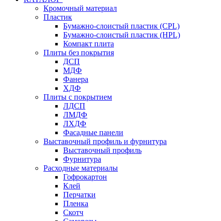
Кромочный материал
Пластик
Бумажно-слоистый пластик (CPL)
Бумажно-слоистый пластик (HPL)
Компакт плита
Плиты без покрытия
ДСП
МДФ
Фанера
ХДФ
Плиты с покрытием
ЛДСП
ЛМДФ
ЛХДФ
Фасадные панели
Выставочный профиль и фурнитура
Выставочный профиль
Фурнитура
Расходные материалы
Гофрокартон
Клей
Перчатки
Пленка
Скотч