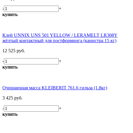
-
+
купить
Клей UNNIX UNS 501 YELLOW / LERAMELT LR308Y
жёлтый контактный для постформинга (канистра 15 кг)
12 525 руб.
-
+
купить
Очищающая масса KLEIBERIT 761.6 гильза (1.8кг)
3 425 руб.
-
+
купить