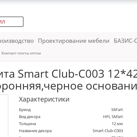
ИЛ
роизводство
Проектирование мебели
БАЗИС-
Компакт-плиты оптом
ита Smart Club-C003 12*4
оронняя,черное основание
Характеристики
Бренд
SM'art
Вид декора
HPL SM’art
Толщина
12 мм
Название декора
Smart Club-C003