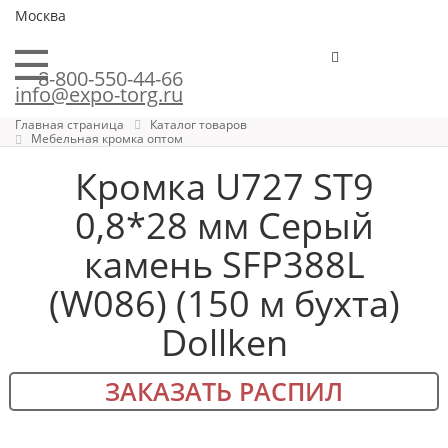
Москва
8-800-550-44-66
info@expo-torg.ru
Главная страница
Каталог товаров
Мебельная кромка оптом
Кромка U727 ST9
0,8*28 мм Серый
камень SFP388L
(W086) (150 м бухта)
Dollken
ЗАКАЗАТЬ РАСПИЛ