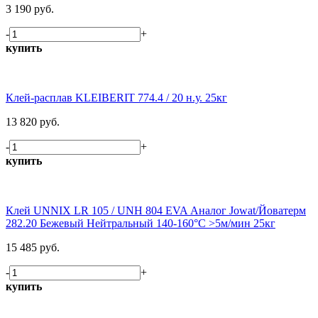
3 190 руб.
-
+
купить
Клей-расплав KLEIBERIT 774.4 / 20 н.у. 25кг
13 820 руб.
-
+
купить
Клей UNNIX LR 105 / UNH 804 EVA Аналог Jowat/Йоватерм
282.20 Бежевый Нейтральный 140-160°С >5м/мин 25кг
15 485 руб.
-
+
купить