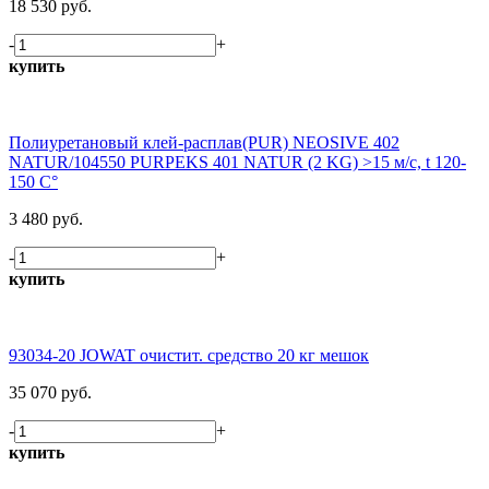
18 530 руб.
-
+
купить
Полиуретановый клей-расплав(PUR) NEOSIVE 402
NATUR/104550 PURPEKS 401 NATUR (2 KG) >15 м/c, t 120-
150 C°
3 480 руб.
-
+
купить
93034-20 JOWAT очистит. средство 20 кг мешок
35 070 руб.
-
+
купить