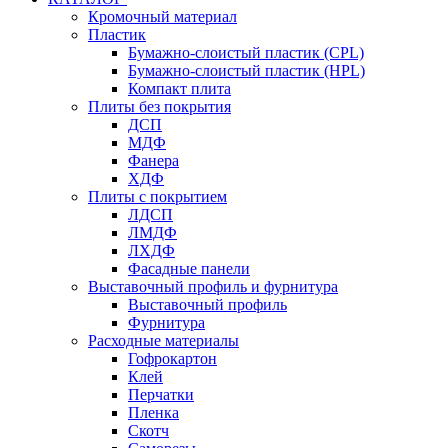
Кромочный материал
Пластик
Бумажно-слоистый пластик (CPL)
Бумажно-слоистый пластик (HPL)
Компакт плита
Плиты без покрытия
ДСП
МДФ
Фанера
ХДФ
Плиты с покрытием
ЛДСП
ЛМДФ
ЛХДФ
Фасадные панели
Выставочный профиль и фурнитура
Выставочный профиль
Фурнитура
Расходные материалы
Гофрокартон
Клей
Перчатки
Пленка
Скотч