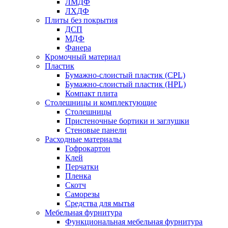
ЛМДФ
ЛХДФ
Плиты без покрытия
ДСП
МДФ
Фанера
Кромочный материал
Пластик
Бумажно-слоистый пластик (CPL)
Бумажно-слоистый пластик (HPL)
Компакт плита
Столешницы и комплектующие
Столешницы
Пристеночные бортики и заглушки
Стеновые панели
Расходные материалы
Гофрокартон
Клей
Перчатки
Пленка
Скотч
Саморезы
Средства для мытья
Мебельная фурнитура
Функциональная мебельная фурнитура