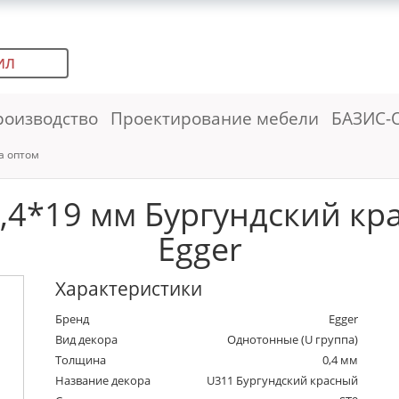
ИЛ
роизводство
Проектирование мебели
БАЗИС-
а оптом
,4*19 мм Бургундский кра
Egger
Характеристики
Бренд
Egger
Вид декора
Однотонные (U группа)
Толщина
0,4 мм
Название декора
U311 Бургундский красный