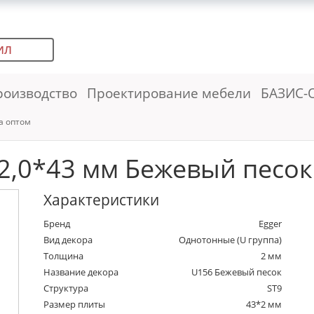
ИЛ
роизводство
Проектирование мебели
БАЗИС-
а оптом
2,0*43 мм Бежевый песок (
Характеристики
Бренд
Egger
Вид декора
Однотонные (U группа)
Толщина
2 мм
Название декора
U156 Бежевый песок
Структура
ST9
Размер плиты
43*2 мм