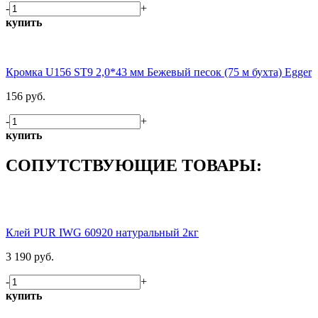
-
+
купить
Кромка U156 ST9 2,0*43 мм Бежевый песок (75 м бухта) Egger
156 руб.
-
+
купить
СОПУТСТВУЮЩИЕ ТОВАРЫ:
Клей PUR IWG 60920 натуральный 2кг
3 190 руб.
-
+
купить