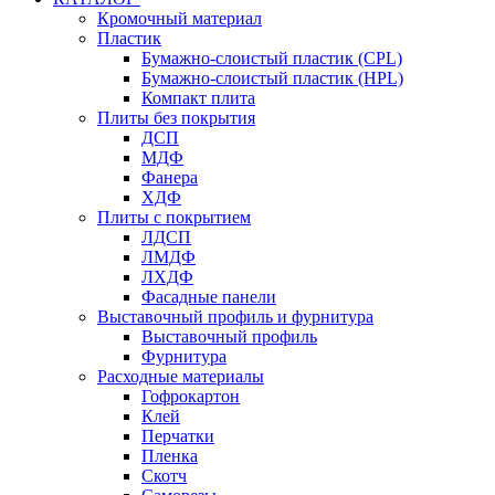
Кромочный материал
Пластик
Бумажно-слоистый пластик (CPL)
Бумажно-слоистый пластик (HPL)
Компакт плита
Плиты без покрытия
ДСП
МДФ
Фанера
ХДФ
Плиты с покрытием
ЛДСП
ЛМДФ
ЛХДФ
Фасадные панели
Выставочный профиль и фурнитура
Выставочный профиль
Фурнитура
Расходные материалы
Гофрокартон
Клей
Перчатки
Пленка
Скотч