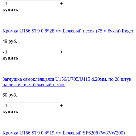
-
+
купить
Кромка U156 ST9 0,8*28 мм Бежевый песок (75 м бухта) Egger
49 руб.
-
+
купить
Заглушка самоклеящаяся U156/U705/U115 d.20мм, по 28 штук
на листе, цвет бежевый песок
60 руб.
-
+
купить
Кромка U156 ST9 0,4*19 мм Бежевый SF6208 (W87/W200)