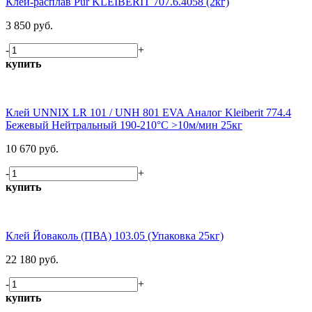
Клей-расплав Pur KLEIBERIT 707.6.4058 (2кг)
3 850 руб.
-
+
купить
Клей UNNIX LR 101 / UNH 801 EVA Аналог Kleiberit 774.4
Бежевый Нейтральный 190-210°С >10м/мин 25кг
10 670 руб.
-
+
купить
Клей Йоваколь (ПВА) 103.05 (Упаковка 25кг)
22 180 руб.
-
+
купить