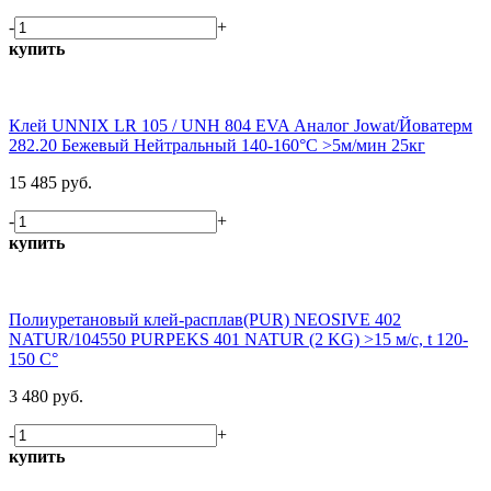
-
+
купить
Клей UNNIX LR 105 / UNH 804 EVA Аналог Jowat/Йоватерм
282.20 Бежевый Нейтральный 140-160°С >5м/мин 25кг
15 485 руб.
-
+
купить
Полиуретановый клей-расплав(PUR) NEOSIVE 402
NATUR/104550 PURPEKS 401 NATUR (2 KG) >15 м/c, t 120-
150 C°
3 480 руб.
-
+
купить