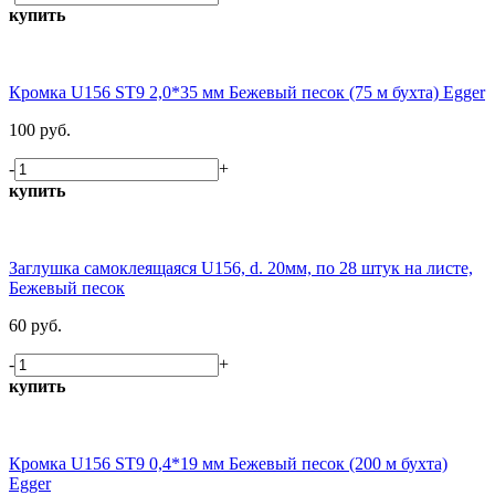
купить
Кромка U156 ST9 2,0*35 мм Бежевый песок (75 м бухта) Egger
100 руб.
-
+
купить
Заглушка самоклеящаяся U156, d. 20мм, по 28 штук на листе,
Бежевый песок
60 руб.
-
+
купить
Кромка U156 ST9 0,4*19 мм Бежевый песок (200 м бухта)
Egger