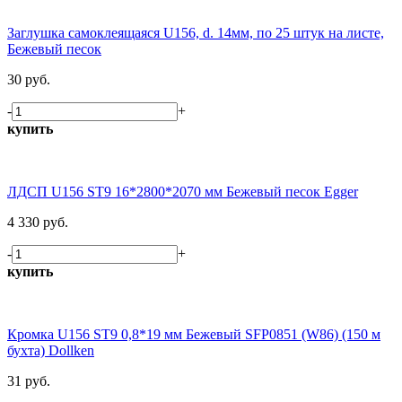
Заглушка самоклеящаяся U156, d. 14мм, по 25 штук на листе,
Бежевый песок
30 руб.
-
+
купить
ЛДСП U156 ST9 16*2800*2070 мм Бежевый песок Egger
4 330 руб.
-
+
купить
Кромка U156 ST9 0,8*19 мм Бежевый SFP0851 (W86) (150 м
бухта) Dollken
31 руб.