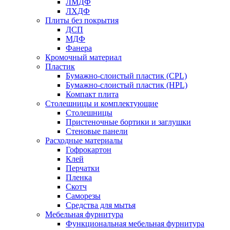
ЛМДФ
ЛХДФ
Плиты без покрытия
ДСП
МДФ
Фанера
Кромочный материал
Пластик
Бумажно-слоистый пластик (CPL)
Бумажно-слоистый пластик (HPL)
Компакт плита
Столешницы и комплектующие
Столешницы
Пристеночные бортики и заглушки
Стеновые панели
Расходные материалы
Гофрокартон
Клей
Перчатки
Пленка
Скотч
Саморезы
Средства для мытья
Мебельная фурнитура
Функциональная мебельная фурнитура