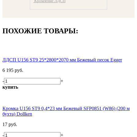
Кромление ЛДСП
ПОХОЖИЕ ТОВАРЫ:
ЛДСП U156 ST9 25*2800*2070 мм Бежевый песок Egger
6 195 руб.
-
+
купить
Кромка U156 ST9 0,4*23 мм Бежевый SFP0851 (W86) (200 м
бухта) Dollken
17 руб.
-
+