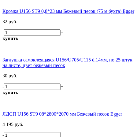
Кромка U156 ST9 0,8*23 мм Бежевый песок (75 м бухта) Egger
32 руб.
-
+
купить
Заглушка самоклеящаяся U156/U705/U115 d.14мм, по 25 штук
на листе, цвет бежевый песок
30 руб.
-
+
купить
ЛДСП U156 ST9 08*2800*2070 мм Бежевый песок Egger
4 195 руб.
-
+