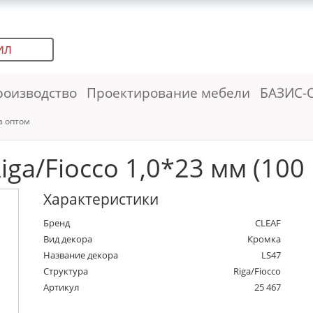
ИЛ
роизводство
Проектирование мебели
БАЗИС-
а оптом
iga/Fiocco 1,0*23 мм (100 
Характеристики
Бренд
CLEAF
Вид декора
Кромка
Название декора
LS47
Структура
Riga/Fiocco
Артикул
25 467