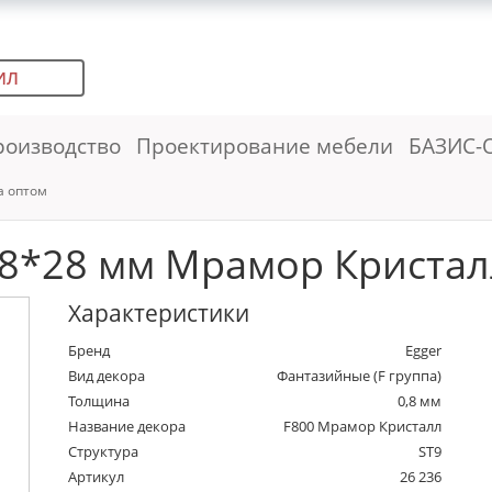
ИЛ
роизводство
Проектирование мебели
БАЗИС-
а оптом
,8*28 мм Мрамор Кристалл 
Характеристики
Бренд
Egger
Вид декора
Фантазийные (F группа)
Толщина
0,8 мм
Название декора
F800 Мрамор Кристалл
Структура
ST9
Артикул
26 236