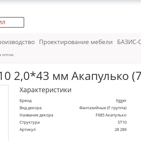
ИЛ
роизводство
Проектирование мебели
БАЗИС-
а оптом
0 2,0*43 мм Акапулько (7
Характеристики
Бренд
Egger
Вид декора
Фантазийные (F группа)
Название декора
F685 Акапулько
Структура
ST10
Артикул
28 289