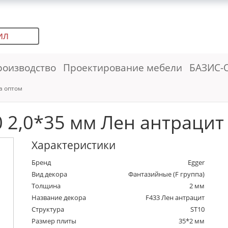
ИЛ
роизводство
Проектирование мебели
БАЗИС-
а оптом
 2,0*35 мм Лен антрацит (
Характеристики
Бренд
Egger
Вид декора
Фантазийные (F группа)
Толщина
2 мм
Название декора
F433 Лен антрацит
Структура
ST10
Размер плиты
35*2 мм