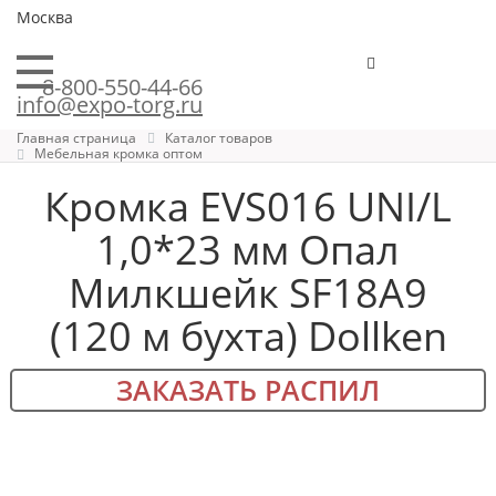
Москва
8-800-550-44-66
info@expo-torg.ru
Главная страница
Каталог товаров
Мебельная кромка оптом
Кромка EVS016 UNI/L
1,0*23 мм Опал
Милкшейк SF18A9
(120 м бухта) Dollken
ЗАКАЗАТЬ РАСПИЛ