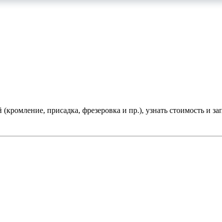
(кромление, присадка, фрезеровка и пр.), узнать стоимость и зап
 индивидуальных предпринимателей.
ense и столешниц.
В том числе, один раз в месяц, образцы на с