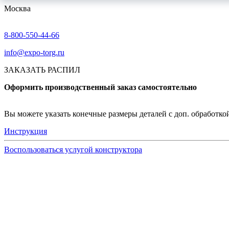
Москва
8-800-550-44-66
info@expo-torg.ru
ЗАКАЗАТЬ РАСПИЛ
Оформить производственный заказ самостоятельно
Вы можете указать конечные размеры деталей с доп. обработкой 
Инструкция
Воспользоваться услугой конструктора
Узнать подробнее
Заказ образцов осуществляется на портале myEGGER.
Заказ образцов доступен только для юридических лиц и
На портале можно заказать образцы ЛДСП, БСП, PerfectS