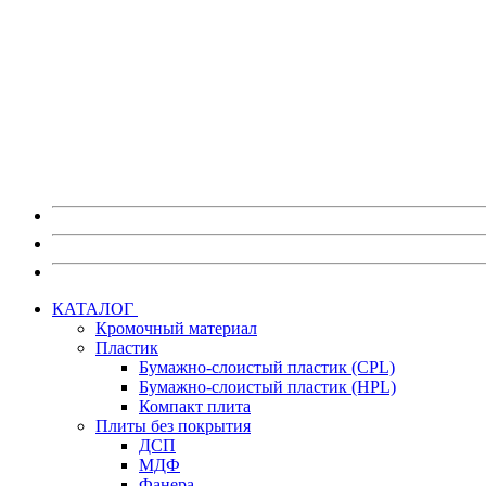
Также на портале myEGGER вы можете:
Скачать изображения декоров в высоком разрешении без в
Скачать каталоги, постеры и брошюры по любым материа
Скачать актуальные сертификаты на продукцию.
Получить информацию по предстоящим мероприятиям 
Перейти на портал myEGGER
КАТАЛОГ
Кромочный материал
Пластик
Бумажно-слоистый пластик (CPL)
Бумажно-слоистый пластик (HPL)
Компакт плита
Плиты без покрытия
ДСП
МДФ
Фанера