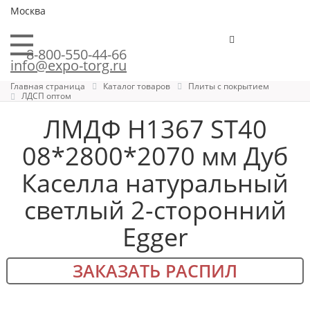
Москва
8-800-550-44-66
info@expo-torg.ru
Главная страница
Каталог товаров
Плиты с покрытием
ЛДСП оптом
ЛМДФ H1367 ST40
08*2800*2070 мм Дуб
Каселла натуральный
светлый 2-сторонний
Egger
ЗАКАЗАТЬ РАСПИЛ