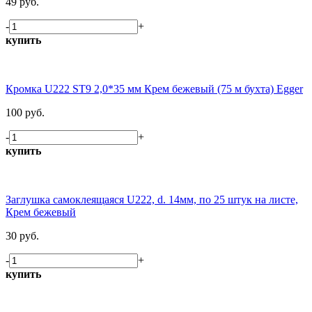
49 руб.
-
+
купить
Кромка U222 ST9 2,0*35 мм Крем бежевый (75 м бухта) Egger
100 руб.
-
+
купить
Заглушка самоклеящаяся U222, d. 14мм, по 25 штук на листе,
Крем бежевый
30 руб.
-
+
купить