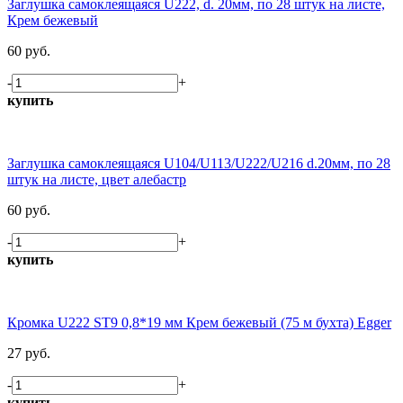
Заглушка самоклеящаяся U222, d. 20мм, по 28 штук на листе,
Крем бежевый
60 руб.
-
+
купить
Заглушка самоклеящаяся U104/U113/U222/U216 d.20мм, по 28
штук на листе, цвет алебастр
60 руб.
-
+
купить
Кромка U222 ST9 0,8*19 мм Крем бежевый (75 м бухта) Egger
27 руб.
-
+
купить