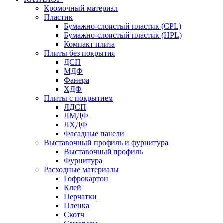
Кромочный материал
Пластик
Бумажно-слоистый пластик (CPL)
Бумажно-слоистый пластик (HPL)
Компакт плита
Плиты без покрытия
ДСП
МДФ
Фанера
ХДФ
Плиты с покрытием
ЛДСП
ЛМДФ
ЛХДФ
Фасадные панели
Выставочный профиль и фурнитура
Выставочный профиль
Фурнитура
Расходные материалы
Гофрокартон
Клей
Перчатки
Пленка
Скотч