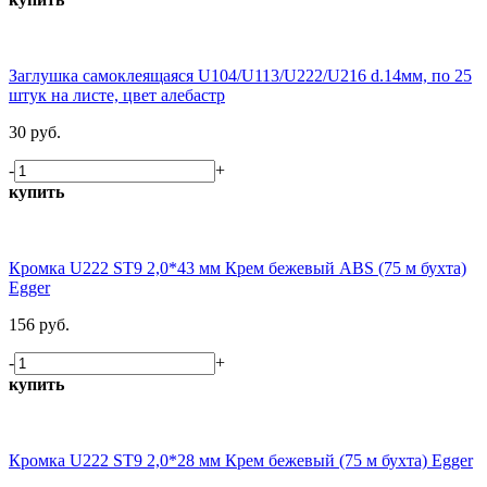
Заглушка самоклеящаяся U104/U113/U222/U216 d.14мм, по 25
штук на листе, цвет алебастр
30 руб.
-
+
купить
Кромка U222 ST9 2,0*43 мм Крем бежевый ABS (75 м бухта)
Egger
156 руб.
-
+
купить
Кромка U222 ST9 2,0*28 мм Крем бежевый (75 м бухта) Egger