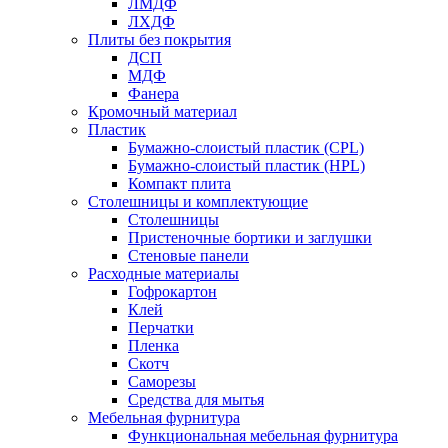
ЛМДФ
ЛХДФ
Плиты без покрытия
ДСП
МДФ
Фанера
Кромочный материал
Пластик
Бумажно-слоистый пластик (CPL)
Бумажно-слоистый пластик (HPL)
Компакт плита
Столешницы и комплектующие
Столешницы
Пристеночные бортики и заглушки
Стеновые панели
Расходные материалы
Гофрокартон
Клей
Перчатки
Пленка
Скотч
Саморезы
Средства для мытья
Мебельная фурнитура
Функциональная мебельная фурнитура