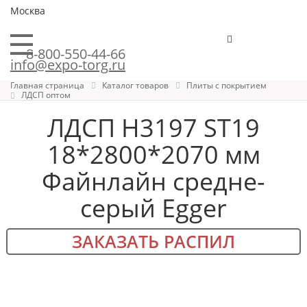
Москва
8-800-550-44-66
info@expo-torg.ru
Главная страница
Каталог товаров
Плиты с покрытием
ЛДСП оптом
ЛДСП H3197 ST19
18*2800*2070 мм
Файнлайн средне-
серый Egger
ЗАКАЗАТЬ РАСПИЛ