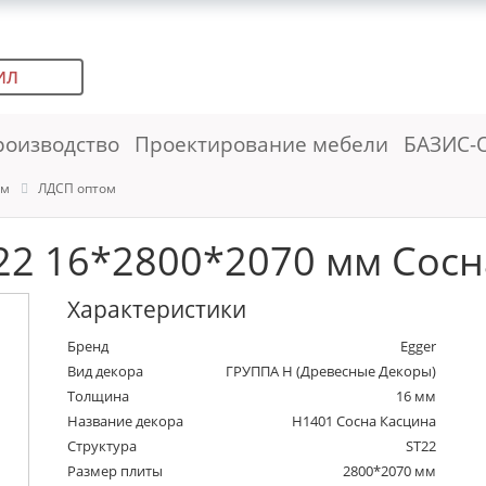
ИЛ
роизводство
Проектирование мебели
БАЗИС-
ем
ЛДСП оптом
2 16*2800*2070 мм Сосн
Характеристики
Бренд
Egger
Вид декора
ГРУППА Н (Древесные Декоры)
Толщина
16 мм
Название декора
H1401 Сосна Касцина
Структура
ST22
Размер плиты
2800*2070 мм