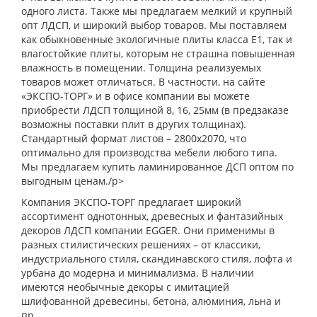
одного листа. Также мы предлагаем мелкий и крупный
опт ЛДСП, и широкий выбор товаров. Мы поставляем
как обыкновенные экологичные плиты класса Е1, так и
влагостойкие плиты, которым не страшна повышенная
влажность в помещении. Толщина реализуемых
товаров может отличаться. В частности, на сайте
«ЭКСПО-ТОРГ» и в офисе компании вы можете
приобрести ЛДСП толщиной 8, 16, 25мм (в предзаказе
возможны поставки плит в других толщинах).
Стандартный формат листов – 2800х2070, что
оптимально для производства мебели любого типа.
Мы предлагаем купить ламинированное ДСП оптом по
выгодным ценам./p>
Компания ЭКСПО-ТОРГ предлагает широкий
ассортимент однотонных, древесных и фантазийных
декоров ЛДСП компании EGGER. Они применимы в
разных стилистических решениях – от классики,
индустриального стиля, скандинавского стиля, лофта и
урбана до модерна и минимализма. В наличии
имеются необычные декоры с имитацией
шлифованной древесины, бетона, алюминия, льна и
пр.