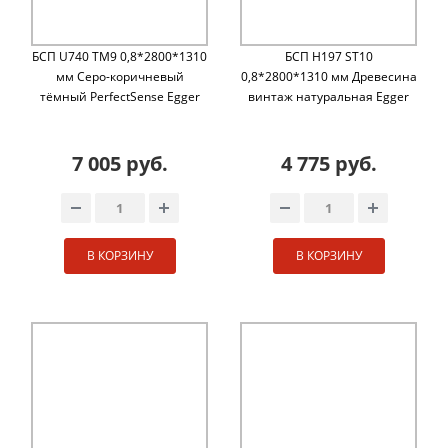
БСП U740 TM9 0,8*2800*1310
БСП H197 ST10
мм Cеро-коричневый
0,8*2800*1310 мм Древесина
тёмный PerfectSense Egger
винтаж натуральная Egger
7 005 руб.
4 775 руб.
В КОРЗИНУ
В КОРЗИНУ