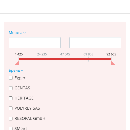
Москва
1 425
24 235
47 045
69 855
92 665
Бренд
Egger
GENTAS
HERITAGE
POLYREY SAS
RESOPAL GmbH
SM'art