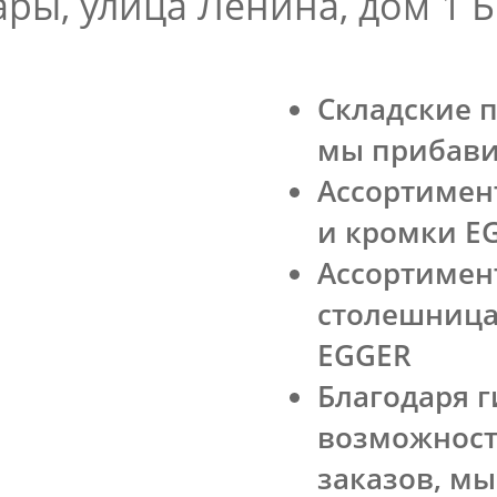
ры, улица Ленина, дом 1 Б
Складские 
мы прибави
Ассортимен
и кромки E
Ассортимен
столешница
EGGER
Благодаря г
возможност
заказов, м