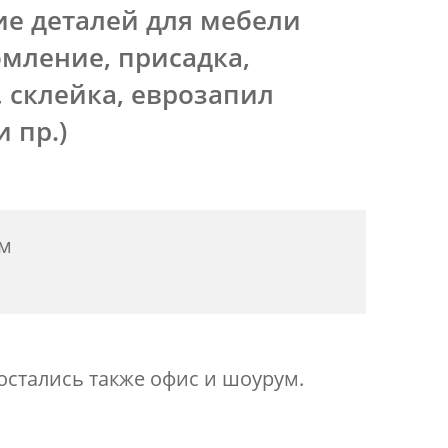
ие деталей для мебели
омление, присадка,
 склейка, еврозапил
 пр.)
ум
 остались также офис и шоурум.