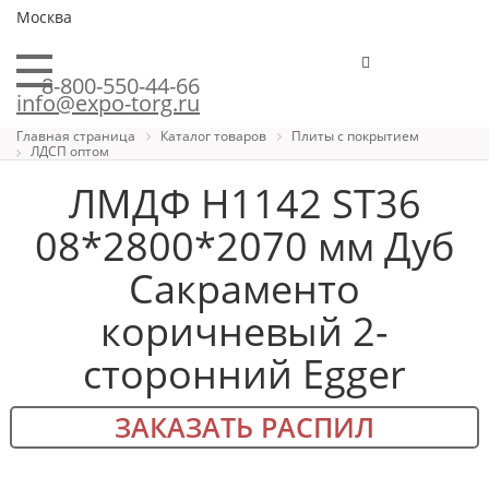
Москва
8-800-550-44-66
info@expo-torg.ru
Главная страница
Каталог товаров
Плиты с покрытием
ЛДСП оптом
ЛМДФ H1142 ST36
08*2800*2070 мм Дуб
Сакраменто
коричневый 2-
сторонний Egger
ЗАКАЗАТЬ РАСПИЛ