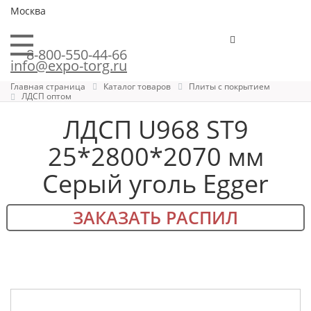
Москва
8-800-550-44-66
info@expo-torg.ru
Главная страница
Каталог товаров
Плиты с покрытием
ЛДСП оптом
ЛДСП U968 ST9
25*2800*2070 мм
Серый уголь Egger
ЗАКАЗАТЬ РАСПИЛ