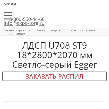
Москва
8-800-550-44-66
info@expo-torg.ru
Главная страница
Каталог товаров
Плиты с покрытием
ЛДСП оптом
ЛДСП U708 ST9
18*2800*2070 мм
Светло-серый Egger
ЗАКАЗАТЬ РАСПИЛ