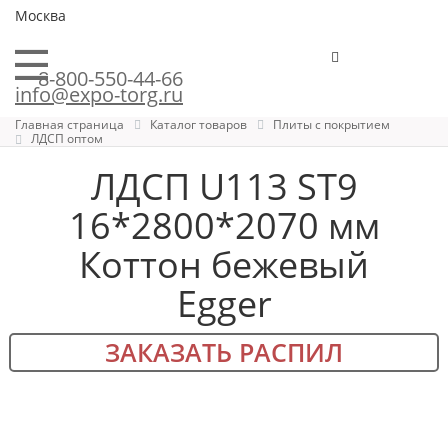
Москва
8-800-550-44-66
info@expo-torg.ru
Главная страница
Каталог товаров
Плиты с покрытием
ЛДСП оптом
ЛДСП U113 ST9
16*2800*2070 мм
Коттон бежевый
Egger
ЗАКАЗАТЬ РАСПИЛ