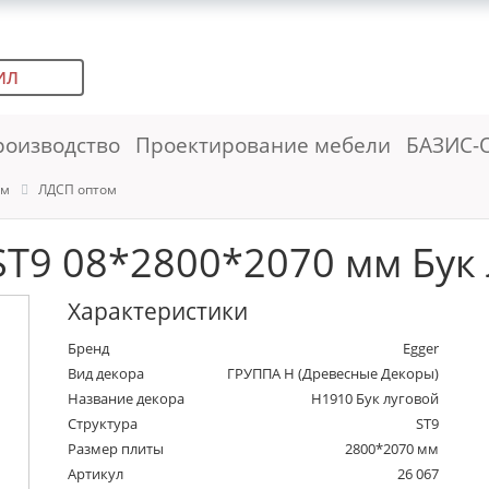
ИЛ
роизводство
Проектирование мебели
БАЗИС-
ем
ЛДСП оптом
T9 08*2800*2070 мм Бук 
Характеристики
Бренд
Egger
Вид декора
ГРУППА Н (Древесные Декоры)
Название декора
H1910 Бук луговой
Структура
ST9
Размер плиты
2800*2070 мм
Артикул
26 067