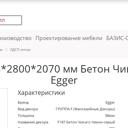
ИЛ
роизводство
Проектирование мебели
БАЗИС-
ем
ЛДСП оптом
8*2800*2070 мм Бетон Чи
Egger
Характеристики
Бренд
Egger
Вид декора
ГРУППА F (Фантазийные Декоры)
Толщина
08мм
Название декора
F187 Бетон Чикаго темно-серый