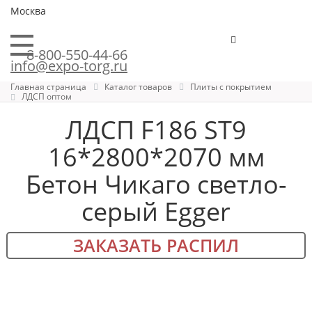
Москва
8-800-550-44-66
info@expo-torg.ru
Главная страница
Каталог товаров
Плиты с покрытием
ЛДСП оптом
ЛДСП F186 ST9
16*2800*2070 мм
Бетон Чикаго светло-
серый Egger
ЗАКАЗАТЬ РАСПИЛ