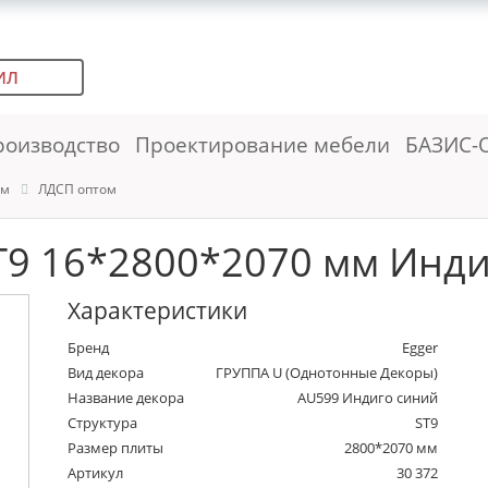
ИЛ
роизводство
Проектирование мебели
БАЗИС-
ем
ЛДСП оптом
9 16*2800*2070 мм Инди
Характеристики
Бренд
Egger
Вид декора
ГРУППА U (Однотонные Декоры)
Название декора
AU599 Индиго синий
Структура
ST9
Размер плиты
2800*2070 мм
Артикул
30 372