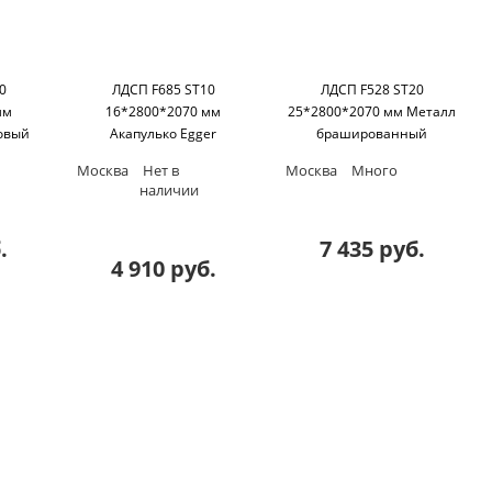
0
ЛДСП F685 ST10
ЛДСП F528 ST20
мм
16*2800*2070 мм
25*2800*2070 мм Металл
овый
Акапулько Egger
брашированный
бронзовый Egger
Москва
Нет в
Москва
Много
наличии
.
7 435 руб.
4 910 руб.