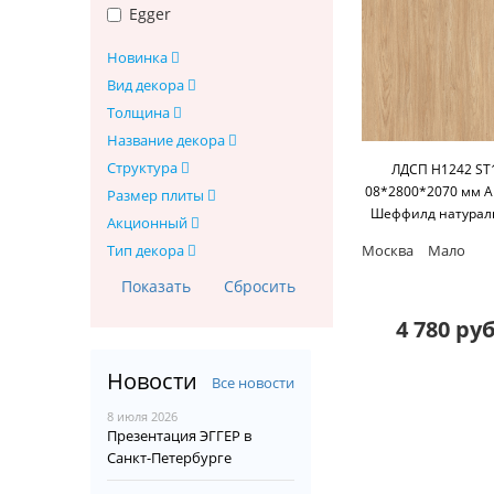
Egger
Новинка
Вид декора
Толщина
Название декора
Структура
ЛДСП H1242 ST
08*2800*2070 мм 
Размер плиты
Шеффилд натура
Акционный
Egger
Москва
Мало
Тип декора
4 780 руб
Новости
Все новости
8 июля 2026
Презентация ЭГГЕР в
Санкт-Петербурге