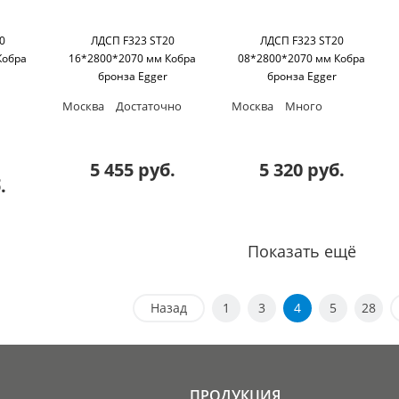
0
ЛДСП F323 ST20
ЛДСП F323 ST20
Кобра
16*2800*2070 мм Кобра
08*2800*2070 мм Кобра
бронза Egger
бронза Egger
Москва
Достаточно
Москва
Много
5 455 руб.
5 320 руб.
.
Показать ещё
Назад
1
3
4
5
28
ПРОДУКЦИЯ