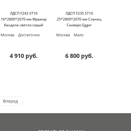
ЛДСП F243 ST10
ЛДСП F235 ST10
16*2800*2070 мм Мрамор
25*2800*2070 мм Сланец
Кандела cветло-серый
Скиваро Egger
Egger
Москва
Достаточно
Москва
Мало
4 910 руб.
6 800 руб.
Вперед