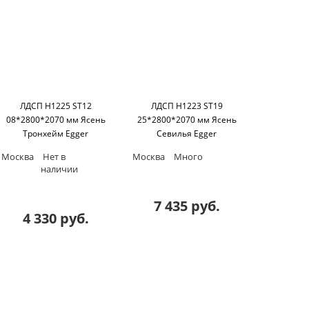
ЛДСП H1225 ST12
ЛДСП H1223 ST19
08*2800*2070 мм Ясень
25*2800*2070 мм Ясень
Тронхейм Egger
Севилья Egger
Москва
Нет в
Москва
Много
наличии
7 435 руб.
4 330 руб.