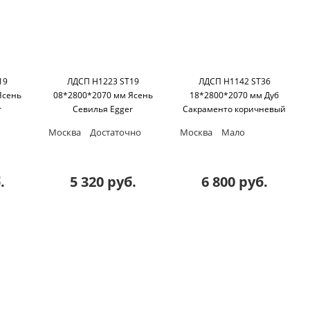
19
ЛДСП H1223 ST19
ЛДСП H1142 ST36
Ясень
08*2800*2070 мм Ясень
18*2800*2070 мм Дуб
r
Севилья Egger
Сакраменто коричневый
Egger
Москва
Достаточно
Москва
Мало
.
5 320 руб.
6 800 руб.