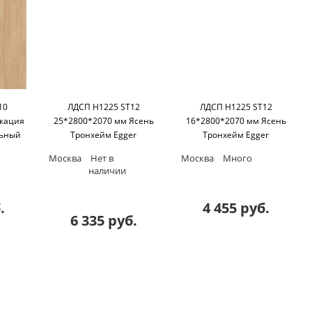
10
ЛДСП H1225 ST12
ЛДСП H1225 ST12
Акация
25*2800*2070 мм Ясень
16*2800*2070 мм Ясень
льный
Тронхейм Egger
Тронхейм Egger
Москва
Нет в
Москва
Много
наличии
.
4 455 руб.
6 335 руб.