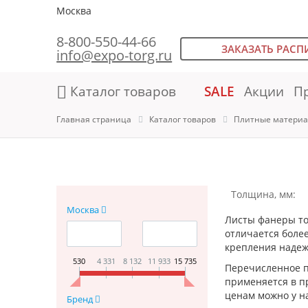
Москва
8-800-550-44-66
ЗАКАЗАТЬ РАСП
info@expo-torg.ru
Каталог товаров
SALE
Акции
П
Главная страница
Каталог товаров
Плитные материа
Толщина, мм:
Москва
Листы фанеры то
отличается более
крепления надеж
530
4 331
8 132
11 933
15 735
Перечисленное п
применяется в п
ценам можно у на
Бренд