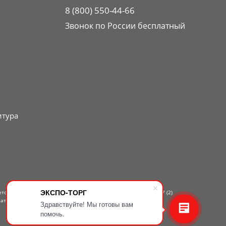
8 (800) 550-44-66
Звонок по России бесплатный
итура
ЭКСПО-ТОРГ
ется публичной офертой, определяемой положениями Статьи 437 (2)
атному телефону — 8-800-550-44-66.
Здравствуйте! Мы готовы вам
помочь.