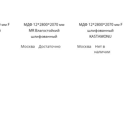
 мм F
МДФ 12*2800*2070 мм
МДФ 12*2800*2070 мм F
й
MR Влагостойкий
шлифованный
шлифованный
KASTAMONU
KASTAMONU
Москва
Достаточно
Москва
Нет в
наличии