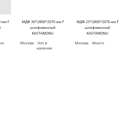
 мм F
МДФ 30*2800*2070 мм F
МДФ 25*2800*2070 мм F
й
шлифованный
шлифованный
KASTAMONU
KASTAMONU
но
Москва
Нет в
Москва
Много
наличии