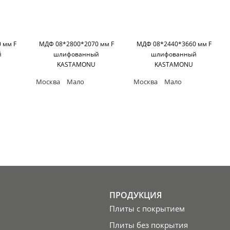
 мм F
МДФ 08*2800*2070 мм F
МДФ 08*2440*3660 мм F
й
шлифованный
шлифованный
KASTAMONU
KASTAMONU
Москва
Мало
Москва
Мало
ПРОДУКЦИЯ
Плиты с покрытием
Плиты без покрытия