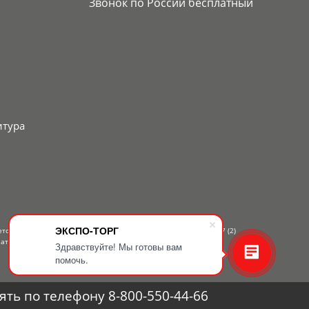
Звонок по России бесплатный
итура
ЭКСПО-ТОРГ
ется публичной офертой, определяемой положениями Статьи 437 (2)
атному телефону — 8-800-550-44-66.
Здравствуйте! Мы готовы вам
помочь.
ть по телефону 8-800-550-44-66