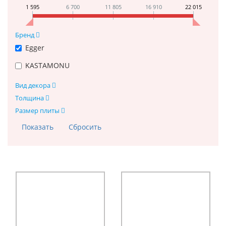
1 595
6 700
11 805
16 910
22 015
Бренд
Egger
KASTAMONU
Вид декора
Толщина
Размер плиты