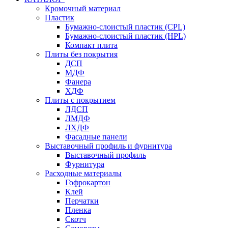
Кромочный материал
Пластик
Бумажно-слоистый пластик (CPL)
Бумажно-слоистый пластик (HPL)
Компакт плита
Плиты без покрытия
ДСП
МДФ
Фанера
ХДФ
Плиты с покрытием
ЛДСП
ЛМДФ
ЛХДФ
Фасадные панели
Выставочный профиль и фурнитура
Выставочный профиль
Фурнитура
Расходные материалы
Гофрокартон
Клей
Перчатки
Пленка
Скотч