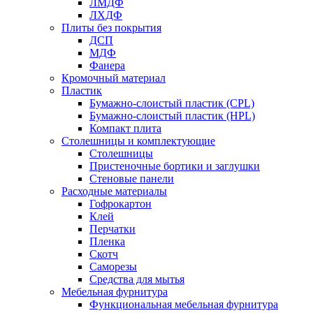
ЛМДФ
ЛХДФ
Плиты без покрытия
ДСП
МДФ
Фанера
Кромочный материал
Пластик
Бумажно-слоистый пластик (CPL)
Бумажно-слоистый пластик (HPL)
Компакт плита
Столешницы и комплектующие
Столешницы
Пристеночные бортики и заглушки
Стеновые панели
Расходные материалы
Гофрокартон
Клей
Перчатки
Пленка
Скотч
Саморезы
Средства для мытья
Мебельная фурнитура
Функциональная мебельная фурнитура